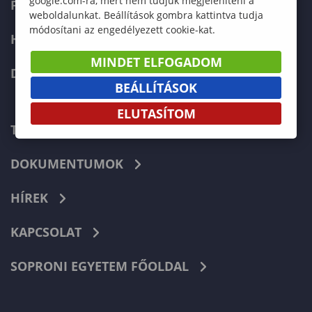
google.com-ra, mert nem tudjuk megjeleníteni a
FELVÉTELIZŐKNEK
weboldalunkat. Beállítások gombra kattintva tudja
módosítani az engedélyezett cookie-kat.
HALLGATÓKNAK
MINDET ELFOGADOM
DOKTORI ISKOLA
BEÁLLÍTÁSOK
ELUTASÍTOM
TELEFONKÖNYV
DOKUMENTUMOK
HÍREK
KAPCSOLAT
SOPRONI EGYETEM FŐOLDAL