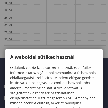
18:00
19:00
20:00
21:00
22:00
23:00
A weboldal sütiket használ
Oldalunk cookie-kat ("sütiket") használ. Ezen fájlok
információkat szolgáltatnak számunkra a felhasználó
oldallátogatási szokásairól. Mindent elfogad gombra
kattintva, Ön beleegyezik a cookie-k használatába,
KARUNK
amelyek marketing és statisztikai adatokat is
szolgáltatnak a rendszer használatához
KÉPZÉSEK
elengedhetetlenül szükségeseken kívül. Amennyiben
minden cookie-t elutasít, akkor átirányítjuk a