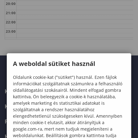
20:00
21:00
22:00
23:00
A weboldal sütiket használ
Oldalunk cookie-kat ("sütiket") használ. Ezen fájlok
információkat szolgáltatnak számunkra a felhasználó
oldallátogatási szokásairól. Mindent elfogad gombra
KARUNK
kattintva, Ön beleegyezik a cookie-k használatába,
amelyek marketing és statisztikai adatokat is
KÉPZÉSEK
szolgáltatnak a rendszer használatához
elengedhetetlenül szükségeseken kívül. Amennyiben
FELVÉTELIZŐKNEK
minden cookie-t elutasít, akkor átirányítjuk a
google.com-ra, mert nem tudjuk megjeleníteni a
weboldalunkat. Beállítások gombra kattintva tudja
HALLGATÓKNAK