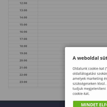
12:00
13:00
14:00
15:00
16:00
17:00
18:00
19:00
A weboldal süt
20:00
21:00
Oldalunk cookie-kat (
oldallátogatási szoká
22:00
amelyek marketing és 
23:00
szükségeseken kívül.
tudjuk megjeleníteni
cookie-kat.
MINDET EL