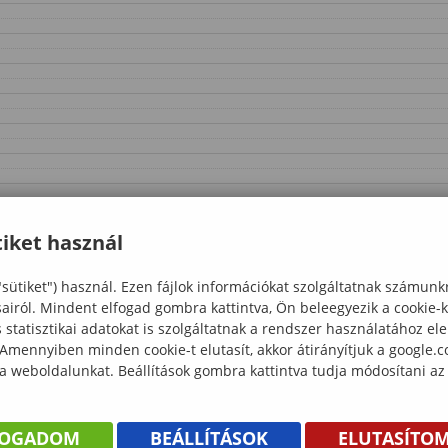
iket használ
"sütiket") használ. Ezen fájlok információkat szolgáltatnak számunk
sairól. Mindent elfogad gombra kattintva, Ön beleegyezik a cookie-
statisztikai adatokat is szolgáltatnak a rendszer használatához el
 Amennyiben minden cookie-t elutasít, akkor átirányítjuk a google.
 a weboldalunkat. Beállítások gombra kattintva tudja módosítani az
FOGADOM
BEÁLLÍTÁSOK
ELUTASÍTO