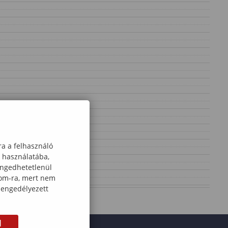
ra a felhasználó
k használatába,
engedhetetlenül
com-ra, mert nem
 engedélyezett
M