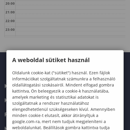
20:00
21:00
22:00
23:00
A weboldal sütiket használ
Oldalunk cookie-kat ("sütiket") használ. Ezen fájlok
információkat szolgáltatnak számunkra a felhasználó
oldallátogatási szokásairól. Mindent elfogad gombra
KARUNK
kattintva, Ön beleegyezik a cookie-k használatába,
amelyek marketing és statisztikai adatokat is
KÉPZÉSEK
szolgáltatnak a rendszer használatához
elengedhetetlenül szükségeseken kívül. Amennyiben
FELVÉTELIZŐKNEK
minden cookie-t elutasít, akkor átirányítjuk a
google.com-ra, mert nem tudjuk megjeleníteni a
weboldalunkat. Beállítások gombra kattintva tudja
HALLGATÓKNAK