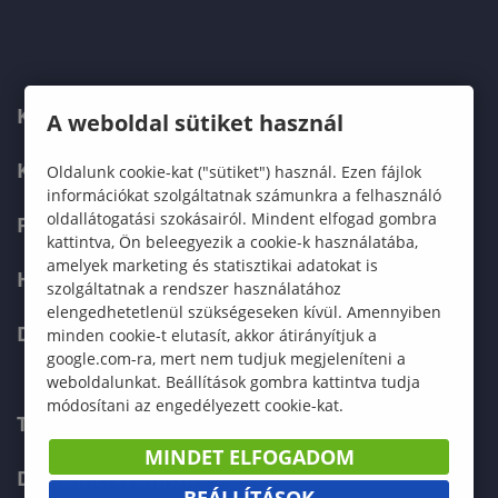
KARUNK
A weboldal sütiket használ
KÉPZÉSEK
Oldalunk cookie-kat ("sütiket") használ. Ezen fájlok
információkat szolgáltatnak számunkra a felhasználó
oldallátogatási szokásairól. Mindent elfogad gombra
FELVÉTELIZŐKNEK
kattintva, Ön beleegyezik a cookie-k használatába,
amelyek marketing és statisztikai adatokat is
HALLGATÓKNAK
szolgáltatnak a rendszer használatához
elengedhetetlenül szükségeseken kívül. Amennyiben
DOKTORI ISKOLA
minden cookie-t elutasít, akkor átirányítjuk a
google.com-ra, mert nem tudjuk megjeleníteni a
weboldalunkat. Beállítások gombra kattintva tudja
módosítani az engedélyezett cookie-kat.
TELEFONKÖNYV
MINDET ELFOGADOM
DOKUMENTUMOK
BEÁLLÍTÁSOK