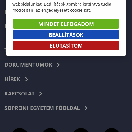
weboldalunkat. Beállítások gombra kattintva tudja
módosítani az engedélyezett cookie-kat.
HALLGATÓKNAK
MINDET ELFOGADOM
DOKTORI ISKOLA
BEÁLLÍTÁSOK
ELUTASÍTOM
TELEFONKÖNYV
DOKUMENTUMOK
HÍREK
KAPCSOLAT
SOPRONI EGYETEM FŐOLDAL