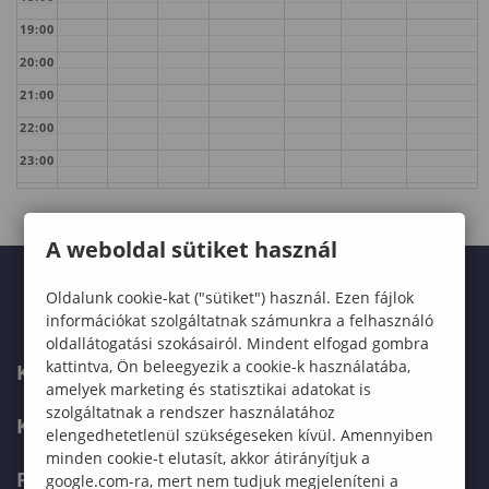
19:00
20:00
21:00
22:00
23:00
A weboldal sütiket használ
Oldalunk cookie-kat ("sütiket") használ. Ezen fájlok
információkat szolgáltatnak számunkra a felhasználó
oldallátogatási szokásairól. Mindent elfogad gombra
kattintva, Ön beleegyezik a cookie-k használatába,
KARUNK
amelyek marketing és statisztikai adatokat is
szolgáltatnak a rendszer használatához
KÉPZÉSEK
elengedhetetlenül szükségeseken kívül. Amennyiben
minden cookie-t elutasít, akkor átirányítjuk a
FELVÉTELIZŐKNEK
google.com-ra, mert nem tudjuk megjeleníteni a