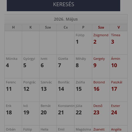
2026. Május
H
K
Sze
Cs
P
Szo
V
Fülöp
Zsigmond
Tímea
1
2
3
Mónika
Györgyi
Ivett
Gizella
Mihály
Gergely
Ármin
4
5
6
7
8
9
10
Ferenc
Pongrác
Szervác
Bonifác
Zsófia
Botond
Paszkál
11
12
13
14
15
16
17
Erik
Ivó
Bernát
Konstantin
Júlia
Dezső
Eszter
18
19
20
21
22
23
24
Orbán
Fülöp
Hella
Emil
Magdolna
Zsanett
Angéla