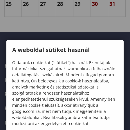
25
26
27
28
29
30
31
A weboldal sütiket használ
Oldalunk cookie-kat ("sütiket") használ. Ezen fájlok
KARUNK
információkat szolgáltatnak számunkra a felhasználó
oldallátogatási szokásairól. Mindent elfogad gombra
KÉPZÉSEK
kattintva, Ön beleegyezik a cookie-k használatába,
amelyek marketing és statisztikai adatokat is
szolgáltatnak a rendszer használatához
FELVÉTELIZŐKNEK
elengedhetetlenül szükségeseken kívül. Amennyiben
minden cookie-t elutasít, akkor átirányítjuk a
HALLGATÓKNAK
google.com-ra, mert nem tudjuk megjeleníteni a
weboldalunkat. Beállítások gombra kattintva tudja
DOKTORI ISKOLA
módosítani az engedélyezett cookie-kat.