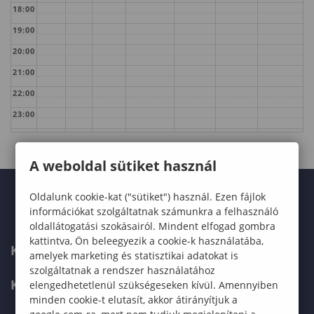
18:00
19:00
20:00
21:00
22:00
23:00
A weboldal sütiket használ
Oldalunk cookie-kat ("sütiket") használ. Ezen fájlok
információkat szolgáltatnak számunkra a felhasználó
oldallátogatási szokásairól. Mindent elfogad gombra
kattintva, Ön beleegyezik a cookie-k használatába,
KARUNK
amelyek marketing és statisztikai adatokat is
szolgáltatnak a rendszer használatához
KÉPZÉSEK
elengedhetetlenül szükségeseken kívül. Amennyiben
minden cookie-t elutasít, akkor átirányítjuk a