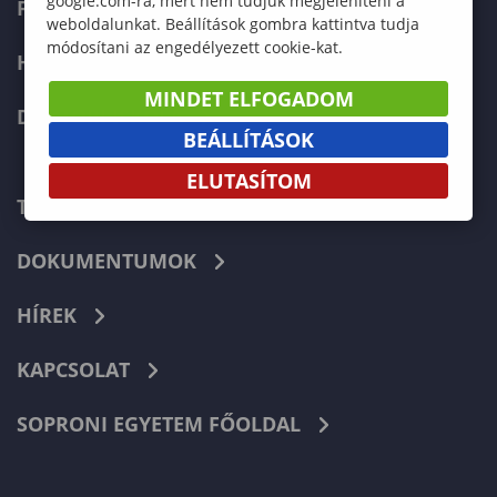
google.com-ra, mert nem tudjuk megjeleníteni a
FELVÉTELIZŐKNEK
weboldalunkat. Beállítások gombra kattintva tudja
módosítani az engedélyezett cookie-kat.
HALLGATÓKNAK
MINDET ELFOGADOM
DOKTORI ISKOLA
BEÁLLÍTÁSOK
ELUTASÍTOM
TELEFONKÖNYV
DOKUMENTUMOK
HÍREK
KAPCSOLAT
SOPRONI EGYETEM FŐOLDAL