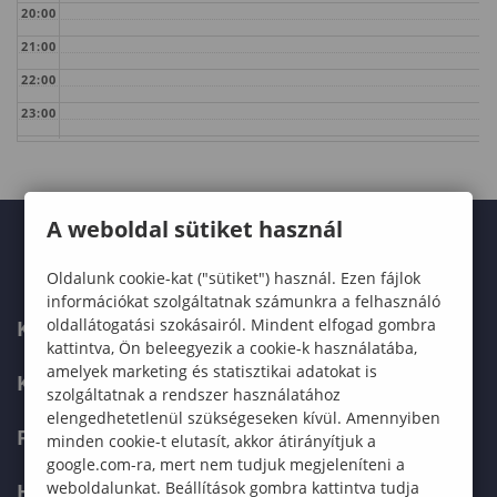
20:00
21:00
22:00
23:00
A weboldal sütiket használ
Oldalunk cookie-kat ("sütiket") használ. Ezen fájlok
információkat szolgáltatnak számunkra a felhasználó
oldallátogatási szokásairól. Mindent elfogad gombra
KARUNK
kattintva, Ön beleegyezik a cookie-k használatába,
amelyek marketing és statisztikai adatokat is
KÉPZÉSEK
szolgáltatnak a rendszer használatához
elengedhetetlenül szükségeseken kívül. Amennyiben
FELVÉTELIZŐKNEK
minden cookie-t elutasít, akkor átirányítjuk a
google.com-ra, mert nem tudjuk megjeleníteni a
weboldalunkat. Beállítások gombra kattintva tudja
HALLGATÓKNAK