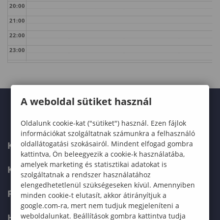
20:00
21:00
22:00
23:00
A weboldal sütiket használ
Oldalunk cookie-kat ("sütiket") használ. Ezen fájlok
információkat szolgáltatnak számunkra a felhasználó
oldallátogatási szokásairól. Mindent elfogad gombra
KARUNK
kattintva, Ön beleegyezik a cookie-k használatába,
amelyek marketing és statisztikai adatokat is
KÉPZÉSEK
szolgáltatnak a rendszer használatához
elengedhetetlenül szükségeseken kívül. Amennyiben
FELVÉTELIZŐKNEK
minden cookie-t elutasít, akkor átirányítjuk a
google.com-ra, mert nem tudjuk megjeleníteni a
weboldalunkat. Beállítások gombra kattintva tudja
HALLGATÓKNAK