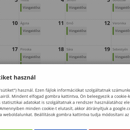
Vizsgaidőszak
Vizsgaidőszak
Vizsgaidő
10
11
12
Ágota
Ernő
Veronika
Vizsgaidőszak
Vizsgaidőszak
Vizsgaidő
17
18
19
Piroska
Sára
Sebestyén
Vizsgaidőszak
Vizsgaidőszak
Vizsgaidő
Erdőmérnöki
k
Kar nyílt
24
25
26
Pál
Vanda
Angelika
iket használ
napja
Vizsgaidőszak
Vizsgaidőszak
Vizsgaidő
"sütiket") használ. Ezen fájlok információkat szolgáltatnak számunk
Diplomaátadó
sairól. Mindent elfogad gombra kattintva, Ön beleegyezik a cookie-
ünnepély
31
statisztikai adatokat is szolgáltatnak a rendszer használatához el
 Amennyiben minden cookie-t elutasít, akkor átirányítjuk a google.
 a weboldalunkat. Beállítások gombra kattintva tudja módosítani az