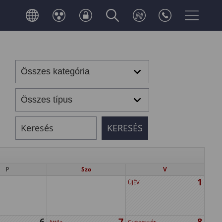
P
Szo
V
1
ÚJÉV
6
7
8
Attila
Gyöngyvér