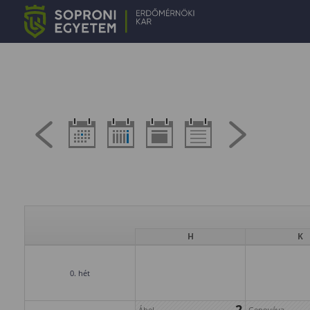
H
K
0. hét
2
Ábel
Genovéva