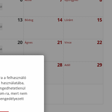
szak
13
14
15
Bódog
Lóránt
szak
20
21
22
Ágnes
Vince
szak
27
28
29
Károly
Adél
szak
ra a felhasználó
k használatába,
engedhetetlenül
com-ra, mert nem
 engedélyezett