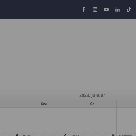
2023. Január
Sze
Cs
3
4
5
Titusz
Simon
Boldizsár