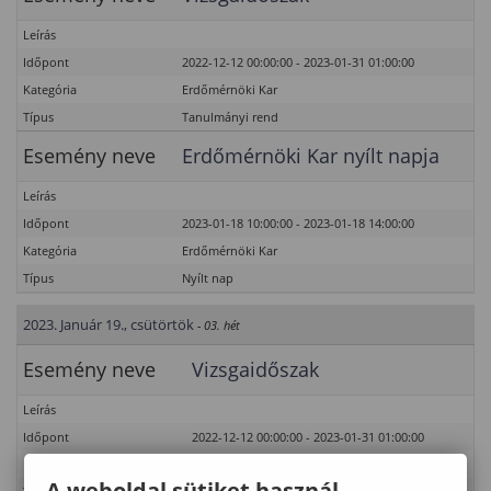
Leírás
Időpont
2022-12-12 00:00:00 - 2023-01-31 01:00:00
Kategória
Erdőmérnöki Kar
Típus
Tanulmányi rend
Esemény neve
Erdőmérnöki Kar nyílt napja
Leírás
Időpont
2023-01-18 10:00:00 - 2023-01-18 14:00:00
Kategória
Erdőmérnöki Kar
Típus
Nyílt nap
2023. Január 19., csütörtök
- 03. hét
Esemény neve
Vizsgaidőszak
Leírás
Időpont
2022-12-12 00:00:00 - 2023-01-31 01:00:00
Kategória
Erdőmérnöki Kar
A weboldal sütiket használ