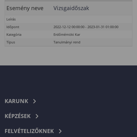
Esemény neve
Vizsgaidőszak
Leírás
Időpont
2022-12-12 00:00:00 - 2023-01-31 01:00:00
Kategória
Erdőmérnöki Kar
Típus
Tanulmányi rend
KARUNK
KÉPZÉSEK
FELVÉTELIZŐKNEK