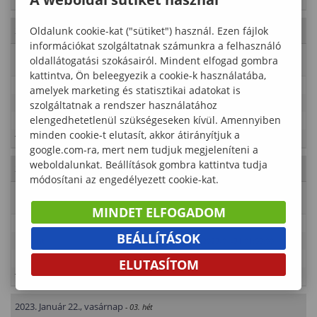
Típus
Tanulmányi rend
Oldalunk cookie-kat ("sütiket") használ. Ezen fájlok
2023. Január 20., péntek
- 03. hét
információkat szolgáltatnak számunkra a felhasználó
Esemény neve
Vizsgaidőszak
oldallátogatási szokásairól. Mindent elfogad gombra
kattintva, Ön beleegyezik a cookie-k használatába,
Leírás
amelyek marketing és statisztikai adatokat is
Időpont
2022-12-12 00:00:00 - 2023-01-31 01:00:00
szolgáltatnak a rendszer használatához
elengedhetetlenül szükségeseken kívül. Amennyiben
Kategória
Erdőmérnöki Kar
minden cookie-t elutasít, akkor átirányítjuk a
Típus
Tanulmányi rend
google.com-ra, mert nem tudjuk megjeleníteni a
weboldalunkat. Beállítások gombra kattintva tudja
2023. Január 21., szombat
- 03. hét
módosítani az engedélyezett cookie-kat.
Esemény neve
Vizsgaidőszak
MINDET ELFOGADOM
Leírás
BEÁLLÍTÁSOK
Időpont
2022-12-12 00:00:00 - 2023-01-31 01:00:00
Kategória
Erdőmérnöki Kar
ELUTASÍTOM
Típus
Tanulmányi rend
2023. Január 22., vasárnap
- 03. hét