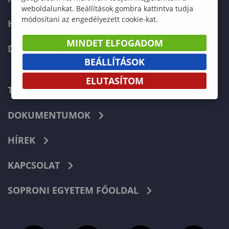
weboldalunkat. Beállítások gombra kattintva tudja
módosítani az engedélyezett cookie-kat.
HALLGATÓKNAK
MINDET ELFOGADOM
DOKTORI ISKOLA
BEÁLLÍTÁSOK
ELUTASÍTOM
TELEFONKÖNYV
DOKUMENTUMOK
HÍREK
KAPCSOLAT
SOPRONI EGYETEM FŐOLDAL