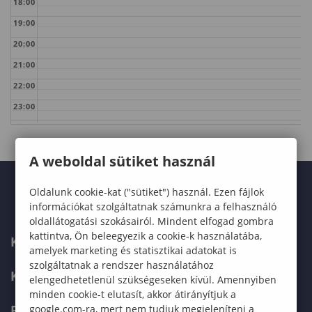
18:00
19:00
20:00
21:00
22:00
23:00
A weboldal sütiket használ
Oldalunk cookie-kat ("sütiket") használ. Ezen fájlok
információkat szolgáltatnak számunkra a felhasználó
oldallátogatási szokásairól. Mindent elfogad gombra
kattintva, Ön beleegyezik a cookie-k használatába,
KARUNK
amelyek marketing és statisztikai adatokat is
szolgáltatnak a rendszer használatához
KÉPZÉSEK
elengedhetetlenül szükségeseken kívül. Amennyiben
minden cookie-t elutasít, akkor átirányítjuk a
FELVÉTELIZŐKNEK
google.com-ra, mert nem tudjuk megjeleníteni a