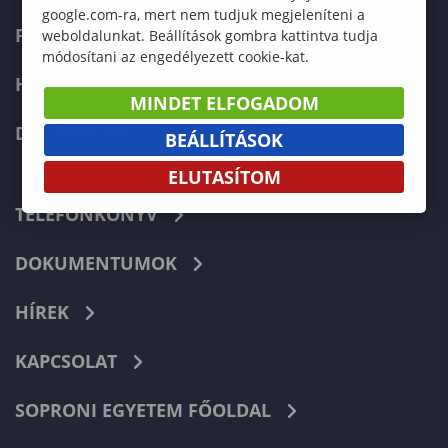
google.com-ra, mert nem tudjuk megjeleníteni a
FELVÉTELIZŐKNEK
weboldalunkat. Beállítások gombra kattintva tudja
módosítani az engedélyezett cookie-kat.
HALLGATÓKNAK
MINDET ELFOGADOM
DOKTORI ISKOLA
BEÁLLÍTÁSOK
ELUTASÍTOM
TELEFONKÖNYV
DOKUMENTUMOK
HÍREK
KAPCSOLAT
SOPRONI EGYETEM FŐOLDAL