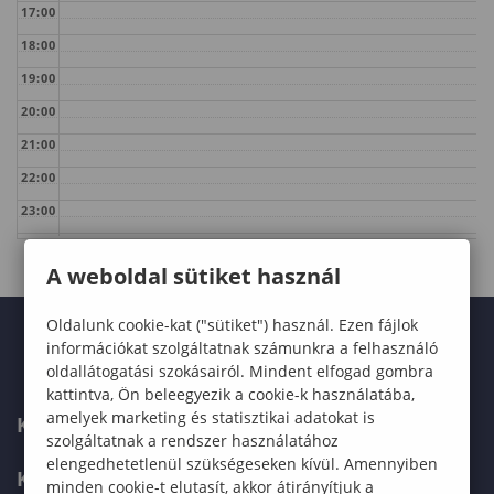
17:00
18:00
19:00
20:00
21:00
22:00
23:00
A weboldal sütiket használ
Oldalunk cookie-kat ("sütiket") használ. Ezen fájlok
információkat szolgáltatnak számunkra a felhasználó
oldallátogatási szokásairól. Mindent elfogad gombra
kattintva, Ön beleegyezik a cookie-k használatába,
amelyek marketing és statisztikai adatokat is
KARUNK
szolgáltatnak a rendszer használatához
elengedhetetlenül szükségeseken kívül. Amennyiben
KÉPZÉSEK
minden cookie-t elutasít, akkor átirányítjuk a