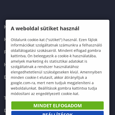
KARUNK
A weboldal sütiket használ
KÉPZÉSEK
Oldalunk cookie-kat ("sütiket") használ. Ezen fájlok
információkat szolgáltatnak számunkra a felhasználó
oldallátogatási szokásairól. Mindent elfogad gombra
FELVÉTELIZŐKNEK
kattintva, Ön beleegyezik a cookie-k használatába,
amelyek marketing és statisztikai adatokat is
HALLGATÓKNAK
szolgáltatnak a rendszer használatához
elengedhetetlenül szükségeseken kívül. Amennyiben
DOKTORI ISKOLA
minden cookie-t elutasít, akkor átirányítjuk a
google.com-ra, mert nem tudjuk megjeleníteni a
weboldalunkat. Beállítások gombra kattintva tudja
módosítani az engedélyezett cookie-kat.
TELEFONKÖNYV
MINDET ELFOGADOM
DOKUMENTUMOK
BEÁLLÍTÁSOK