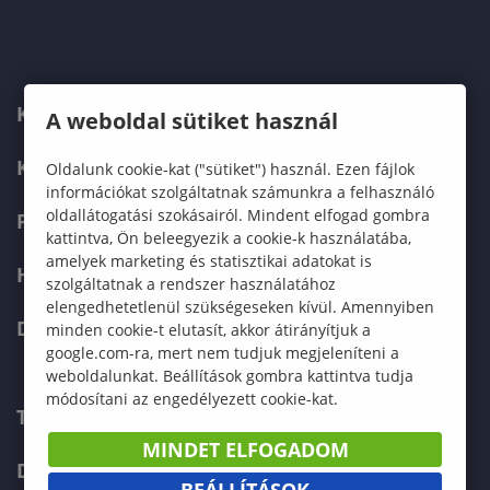
KARUNK
A weboldal sütiket használ
KÉPZÉSEK
Oldalunk cookie-kat ("sütiket") használ. Ezen fájlok
információkat szolgáltatnak számunkra a felhasználó
oldallátogatási szokásairól. Mindent elfogad gombra
FELVÉTELIZŐKNEK
kattintva, Ön beleegyezik a cookie-k használatába,
amelyek marketing és statisztikai adatokat is
HALLGATÓKNAK
szolgáltatnak a rendszer használatához
elengedhetetlenül szükségeseken kívül. Amennyiben
DOKTORI ISKOLA
minden cookie-t elutasít, akkor átirányítjuk a
google.com-ra, mert nem tudjuk megjeleníteni a
weboldalunkat. Beállítások gombra kattintva tudja
módosítani az engedélyezett cookie-kat.
TELEFONKÖNYV
MINDET ELFOGADOM
DOKUMENTUMOK
BEÁLLÍTÁSOK