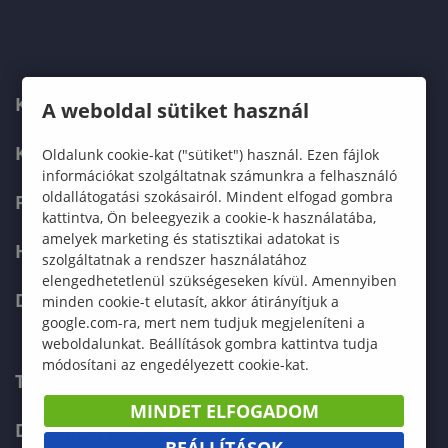
KARUNK
A weboldal sütiket használ
KÉPZÉSEK
Oldalunk cookie-kat ("sütiket") használ. Ezen fájlok
információkat szolgáltatnak számunkra a felhasználó
oldallátogatási szokásairól. Mindent elfogad gombra
FELVÉTELIZŐKNEK
kattintva, Ön beleegyezik a cookie-k használatába,
amelyek marketing és statisztikai adatokat is
HALLGATÓKNAK
szolgáltatnak a rendszer használatához
elengedhetetlenül szükségeseken kívül. Amennyiben
DOKTORI ISKOLA
minden cookie-t elutasít, akkor átirányítjuk a
google.com-ra, mert nem tudjuk megjeleníteni a
weboldalunkat. Beállítások gombra kattintva tudja
módosítani az engedélyezett cookie-kat.
TELEFONKÖNYV
MINDET ELFOGADOM
DOKUMENTUMOK
BEÁLLÍTÁSOK