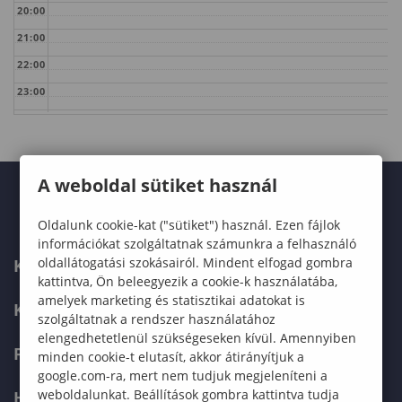
20:00
21:00
22:00
23:00
A weboldal sütiket használ
Oldalunk cookie-kat ("sütiket") használ. Ezen fájlok
információkat szolgáltatnak számunkra a felhasználó
oldallátogatási szokásairól. Mindent elfogad gombra
KARUNK
kattintva, Ön beleegyezik a cookie-k használatába,
amelyek marketing és statisztikai adatokat is
KÉPZÉSEK
szolgáltatnak a rendszer használatához
elengedhetetlenül szükségeseken kívül. Amennyiben
FELVÉTELIZŐKNEK
minden cookie-t elutasít, akkor átirányítjuk a
google.com-ra, mert nem tudjuk megjeleníteni a
weboldalunkat. Beállítások gombra kattintva tudja
HALLGATÓKNAK