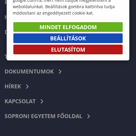
google.com-ra, mert nem tudjuk megjeleníteni a
FELVÉTELIZŐKNEK
weboldalunkat. Beállítások gombra kattintva tudja
módosítani az engedélyezett cookie-kat.
HALLGATÓKNAK
MINDET ELFOGADOM
DOKTORI ISKOLA
BEÁLLÍTÁSOK
ELUTASÍTOM
TELEFONKÖNYV
DOKUMENTUMOK
HÍREK
KAPCSOLAT
SOPRONI EGYETEM FŐOLDAL