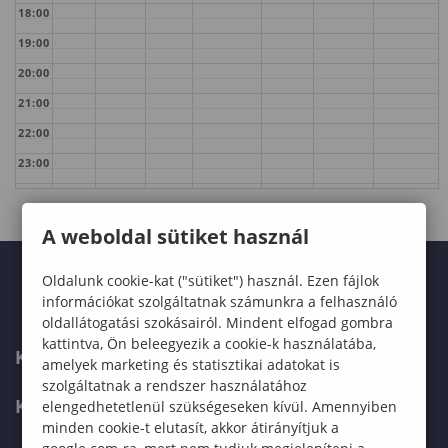
18:00
19:00
20:00
21:00
22:00
23:00
A weboldal sütiket használ
Oldalunk cookie-kat ("sütiket") használ. Ezen fájlok
információkat szolgáltatnak számunkra a felhasználó
oldallátogatási szokásairól. Mindent elfogad gombra
kattintva, Ön beleegyezik a cookie-k használatába,
KARUNK
amelyek marketing és statisztikai adatokat is
szolgáltatnak a rendszer használatához
KÉPZÉSEK
elengedhetetlenül szükségeseken kívül. Amennyiben
minden cookie-t elutasít, akkor átirányítjuk a