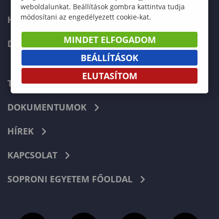
weboldalunkat. Beállítások gombra kattintva tudja
módosítani az engedélyezett cookie-kat.
HALLGATÓKNAK
MINDET ELFOGADOM
DOKTORI ISKOLA
BEÁLLÍTÁSOK
ELUTASÍTOM
TELEFONKÖNYV
DOKUMENTUMOK
HÍREK
KAPCSOLAT
SOPRONI EGYETEM FŐOLDAL