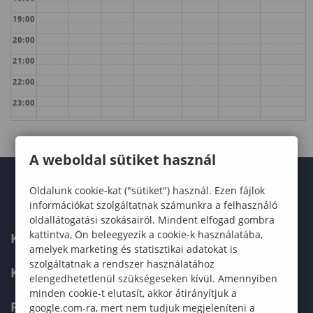
19:00
20:00
21:00
22:00
23:00
A weboldal sütiket használ
Oldalunk cookie-kat ("sütiket") használ. Ezen fájlok
információkat szolgáltatnak számunkra a felhasználó
oldallátogatási szokásairól. Mindent elfogad gombra
kattintva, Ön beleegyezik a cookie-k használatába,
KARUNK
amelyek marketing és statisztikai adatokat is
szolgáltatnak a rendszer használatához
KÉPZÉSEK
elengedhetetlenül szükségeseken kívül. Amennyiben
minden cookie-t elutasít, akkor átirányítjuk a
FELVÉTELIZŐKNEK
google.com-ra, mert nem tudjuk megjeleníteni a