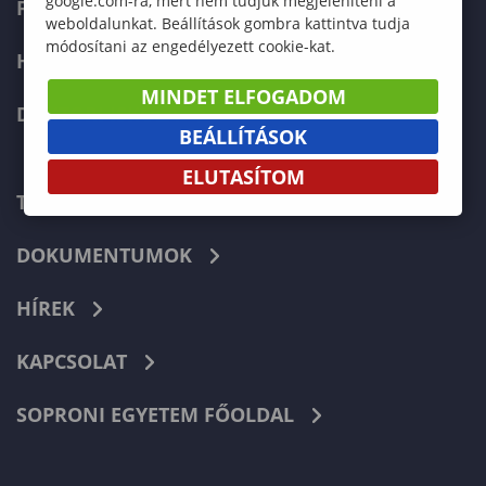
google.com-ra, mert nem tudjuk megjeleníteni a
FELVÉTELIZŐKNEK
weboldalunkat. Beállítások gombra kattintva tudja
módosítani az engedélyezett cookie-kat.
HALLGATÓKNAK
MINDET ELFOGADOM
DOKTORI ISKOLA
BEÁLLÍTÁSOK
ELUTASÍTOM
TELEFONKÖNYV
DOKUMENTUMOK
HÍREK
KAPCSOLAT
SOPRONI EGYETEM FŐOLDAL