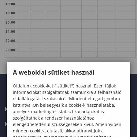
18:00
19:00
20:00
21:00
22:00
23:00
A weboldal sütiket használ
Oldalunk cookie-kat ("sütiket") használ. Ezen fájlok
információkat szolgáltatnak számunkra a felhasználó
oldallátogatási szokásairól. Mindent elfogad gombra
kattintva, Ön beleegyezik a cookie-k használatába,
KARUNK
amelyek marketing és statisztikai adatokat is
szolgáltatnak a rendszer használatához
KÉPZÉSEK
elengedhetetlenül szükségeseken kívül. Amennyiben
minden cookie-t elutasít, akkor átirányítjuk a