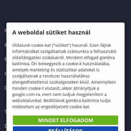
KARUNK
A weboldal sütiket használ
KÉPZÉSEK
Oldalunk cookie-kat ("sütiket") használ. Ezen fájlok
információkat szolgáltatnak számunkra a felhasználó
oldallátogatási szokásairól. Mindent elfogad gombra
FELVÉTELIZŐKNEK
kattintva, Ön beleegyezik a cookie-k használatába,
amelyek marketing és statisztikai adatokat is
HALLGATÓKNAK
szolgáltatnak a rendszer használatához
elengedhetetlenül szükségeseken kívül. Amennyiben
DOKTORI ISKOLA
minden cookie-t elutasít, akkor átirányítjuk a
google.com-ra, mert nem tudjuk megjeleníteni a
weboldalunkat. Beállítások gombra kattintva tudja
módosítani az engedélyezett cookie-kat.
TELEFONKÖNYV
MINDET ELFOGADOM
DOKUMENTUMOK
BEÁLLÍTÁSOK