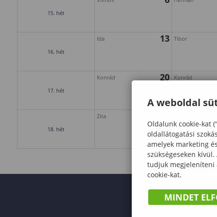
15. hét
13
Ida
Tibor
16. hét
20
Konrád
Konrád
17. hét
A weboldal süt
27
Zita
Valéria
Oldalunk cookie-kat (
18. hét
oldallátogatási szoká
amelyek marketing és 
szükségeseken kívül.
tudjuk megjeleníteni
cookie-kat.
MINDET EL