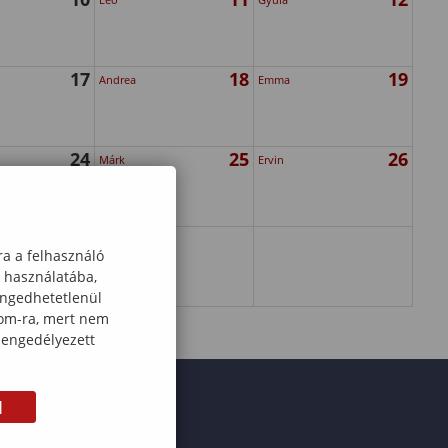
17
18
19
Andrea
Emma
24
25
26
Márk
Ervin
ra a felhasználó
k használatába,
engedhetetlenül
com-ra, mert nem
 engedélyezett
M