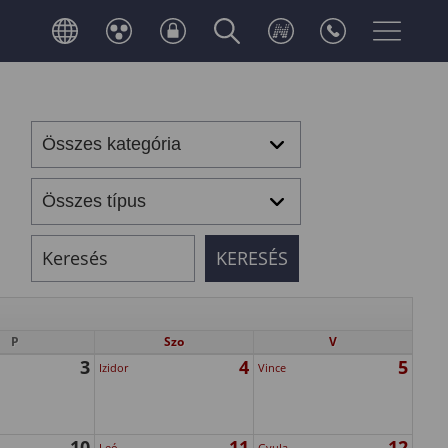
P
Szo
V
3
4
5
Izidor
Vince
10
11
12
Leó
Gyula