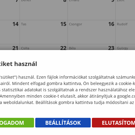
14
15
16
Tas
Csongor
Rudolf
21
22
23
Csilla
Béla
György
iket használ
28
29
30
Péter
Katalin
"sütiket") használ. Ezen fájlok információkat szolgáltatnak számunk
sairól. Mindent elfogad gombra kattintva, Ön beleegyezik a cookie-
statisztikai adatokat is szolgáltatnak a rendszer használatához el
 Amennyiben minden cookie-t elutasít, akkor átirányítjuk a google.
 a weboldalunkat. Beállítások gombra kattintva tudja módosítani az
FOGADOM
BEÁLLÍTÁSOK
ELUTASÍTO