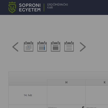
H
K
14. hét
6
Vilmos
Herman