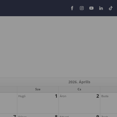
2026. Április
Sze
Cs
1
2
Hugó
Áron
Buda
7
8
9
Dénes
Erhard
Zsolt