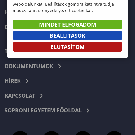
weboldalunkat. Beállítások gombra kattintva tudja
módosítani az engedélyezett cookie-kat.
HALLGATÓKNAK
MINDET ELFOGADOM
DOKTORI ISKOLA
BEÁLLÍTÁSOK
ELUTASÍTOM
TELEFONKÖNYV
DOKUMENTUMOK
HÍREK
KAPCSOLAT
SOPRONI EGYETEM FŐOLDAL