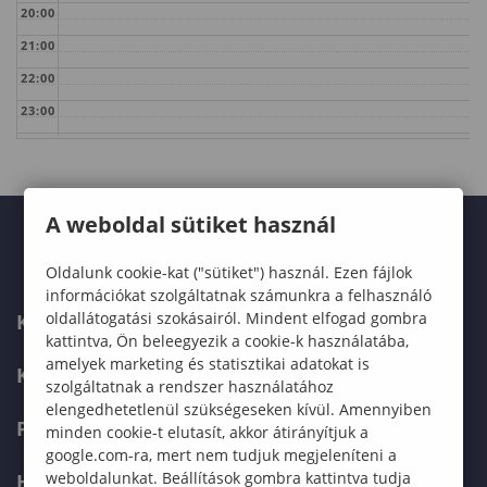
20:00
21:00
22:00
23:00
A weboldal sütiket használ
Oldalunk cookie-kat ("sütiket") használ. Ezen fájlok
információkat szolgáltatnak számunkra a felhasználó
oldallátogatási szokásairól. Mindent elfogad gombra
KARUNK
kattintva, Ön beleegyezik a cookie-k használatába,
amelyek marketing és statisztikai adatokat is
KÉPZÉSEK
szolgáltatnak a rendszer használatához
elengedhetetlenül szükségeseken kívül. Amennyiben
FELVÉTELIZŐKNEK
minden cookie-t elutasít, akkor átirányítjuk a
google.com-ra, mert nem tudjuk megjeleníteni a
weboldalunkat. Beállítások gombra kattintva tudja
HALLGATÓKNAK