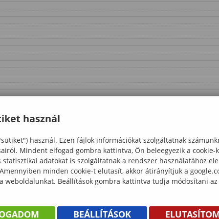
iket használ
"sütiket") használ. Ezen fájlok információkat szolgáltatnak számunk
sairól. Mindent elfogad gombra kattintva, Ön beleegyezik a cookie-
statisztikai adatokat is szolgáltatnak a rendszer használatához el
 Amennyiben minden cookie-t elutasít, akkor átirányítjuk a google.
 a weboldalunkat. Beállítások gombra kattintva tudja módosítani az
FOGADOM
BEÁLLÍTÁSOK
ELUTASÍTO