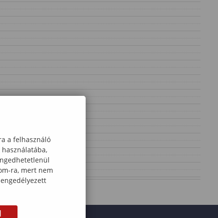
ra a felhasználó
k használatába,
engedhetetlenül
com-ra, mert nem
 engedélyezett
M