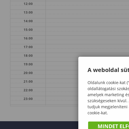
12:00
13:00
14:00
15:00
16:00
17:00
18:00
19:00
A weboldal süt
20:00
21:00
Oldalunk cookie-kat (
oldallátogatási szoká
22:00
amelyek marketing és 
23:00
szükségeseken kívül.
tudjuk megjeleníteni
cookie-kat.
MINDET EL