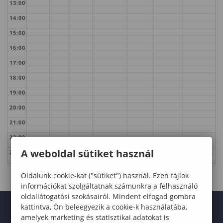
13:00
14:00
15:00
16:00
17:00
18:00
19:00
20:00
21:00
22:00
A weboldal sütiket használ
23:00
Oldalunk cookie-kat ("sütiket") használ. Ezen fájlok
információkat szolgáltatnak számunkra a felhasználó
oldallátogatási szokásairól. Mindent elfogad gombra
kattintva, Ön beleegyezik a cookie-k használatába,
amelyek marketing és statisztikai adatokat is