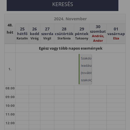
2024. November
48.
30
25
26
27
28
29
01
szombat
hét
hétfő
kedd
szerda
csütörtök
péntek
vasárnap
András,
Katalin
Virág
Virgil
Stefánia
Taksony
Elza
Andor
Egész vagy több napos események
Szakdolgozatok
leadása
1.
(továbbképzési
szakok)
08:00
09:00
10:00
11:00
12:00