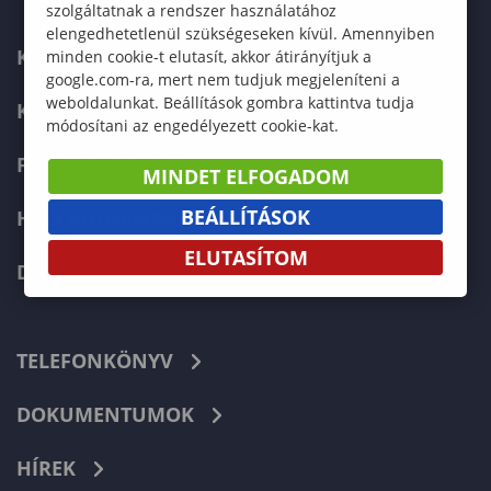
szolgáltatnak a rendszer használatához
elengedhetetlenül szükségeseken kívül. Amennyiben
KARUNK
minden cookie-t elutasít, akkor átirányítjuk a
google.com-ra, mert nem tudjuk megjeleníteni a
weboldalunkat. Beállítások gombra kattintva tudja
KÉPZÉSEK
módosítani az engedélyezett cookie-kat.
FELVÉTELIZŐKNEK
MINDET ELFOGADOM
BEÁLLÍTÁSOK
HALLGATÓKNAK
ELUTASÍTOM
DOKTORI ISKOLA
TELEFONKÖNYV
DOKUMENTUMOK
HÍREK