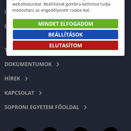
weboldalunkat. Beállítások gombra kattintva tudja
módosítani az engedélyezett cookie-kat.
HALLGATÓKNAK
MINDET ELFOGADOM
DOKTORI ISKOLA
BEÁLLÍTÁSOK
ELUTASÍTOM
TELEFONKÖNYV
DOKUMENTUMOK
HÍREK
KAPCSOLAT
SOPRONI EGYETEM FŐOLDAL