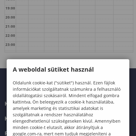
19:00
20:00
21:00
22:00
23:00
A weboldal sütiket használ
Oldalunk cookie-kat ("sütiket") használ. Ezen fájlok
információkat szolgáltatnak számunkra a felhasználó
oldallátogatási szokásairól. Mindent elfogad gombra
kattintva, Ön beleegyezik a cookie-k használatába,
KARUNK
amelyek marketing és statisztikai adatokat is
szolgáltatnak a rendszer használatához
KÉPZÉSEK
elengedhetetlenül szükségeseken kívül. Amennyiben
minden cookie-t elutasít, akkor átirányítjuk a
FELVÉTELIZŐKNEK
google.com-ra, mert nem tudjuk megjeleníteni a