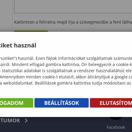
Kattintson a feliratra, majd írja a szövegmezőbe a fent lát
Ellenőrzés
iket használ
letöltés
"sütiket") használ. Ezen fájlok információkat szolgáltatnak számunk
sairól. Mindent elfogad gombra kattintva, Ön beleegyezik a cookie-
statisztikai adatokat is szolgáltatnak a rendszer használatához el
 Amennyiben minden cookie-t elutasít, akkor átirányítjuk a google.
 a weboldalunkat. Beállítások gombra kattintva tudja módosítani az
FOGADOM
BEÁLLÍTÁSOK
ELUTASÍTO
KÖNYV
TUMOK
Facebook