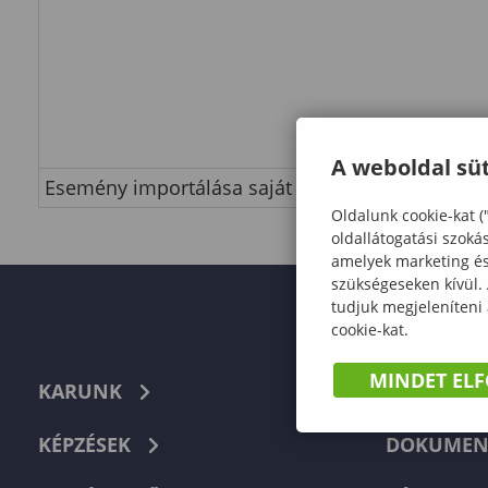
A weboldal süt
Esemény importálása saját naptárba
Oldalunk cookie-kat (
oldallátogatási szoká
amelyek marketing és 
szükségeseken kívül.
tudjuk megjeleníteni
cookie-kat.
MINDET EL
KARUNK
TELEFON
KÉPZÉSEK
DOKUMEN