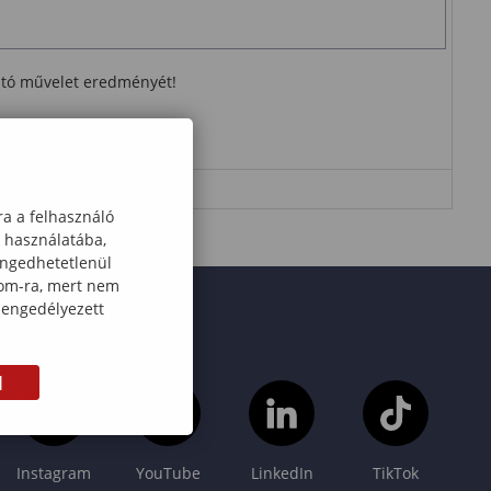
ható művelet eredményét!
ra a felhasználó
k használatába,
engedhetetlenül
com-ra, mert nem
 engedélyezett
M
Instagram
YouTube
LinkedIn
TikTok