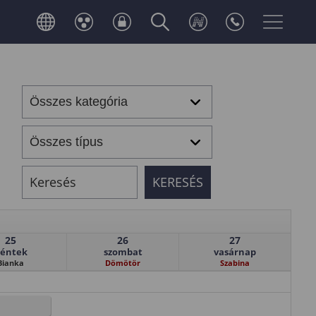
25
26
27
éntek
szombat
vasárnap
Bianka
Dömötör
Szabina