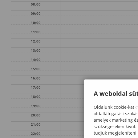
08:00
09:00
10:00
11:00
12:00
13:00
14:00
15:00
16:00
17:00
A weboldal süt
18:00
19:00
Oldalunk cookie-kat (
oldallátogatási szoká
20:00
amelyek marketing és 
21:00
szükségeseken kívül.
tudjuk megjeleníteni
22:00