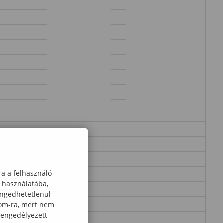
ra a felhasználó
k használatába,
engedhetetlenül
com-ra, mert nem
 engedélyezett