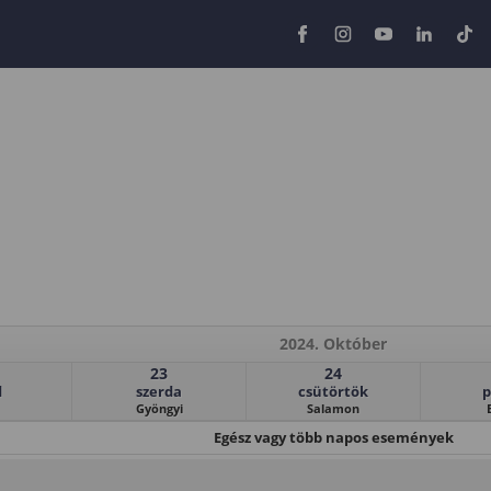
2024. Október
23
24
d
szerda
csütörtök
p
Gyöngyi
Salamon
Egész vagy több napos események