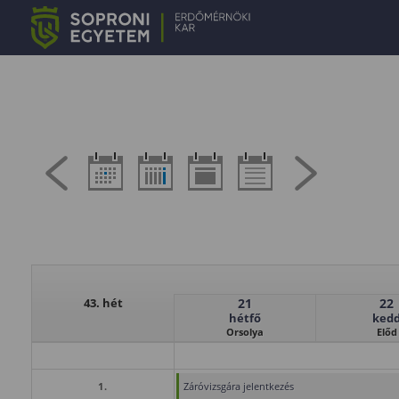
43. hét
21
22
hétfő
ked
Orsolya
Előd
1.
Záróvizsgára jelentkezés