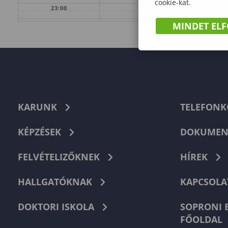
cookie-kat.
23:00
MINDET EL
KARUNK
TELEFON
KÉPZÉSEK
DOKUMEN
FELVÉTELIZŐKNEK
HÍREK
HALLGATÓKNAK
KAPCSOLA
DOKTORI ISKOLA
SOPRONI 
FŐOLDAL