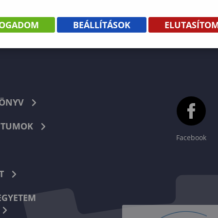
FOGADOM
BEÁLLÍTÁSOK
ELUTASÍTO
KÖNYV
TUMOK
Facebook
T
EGYETEM