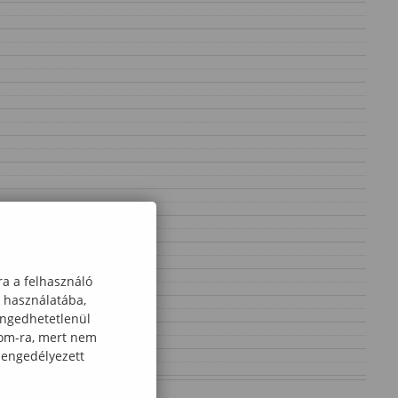
ra a felhasználó
k használatába,
engedhetetlenül
com-ra, mert nem
 engedélyezett