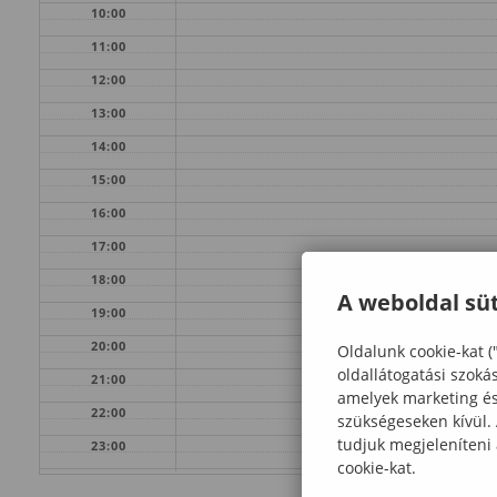
10:00
11:00
12:00
13:00
14:00
15:00
16:00
17:00
18:00
A weboldal süt
19:00
20:00
Oldalunk cookie-kat (
oldallátogatási szoká
21:00
amelyek marketing és 
22:00
szükségeseken kívül.
tudjuk megjeleníteni
23:00
cookie-kat.