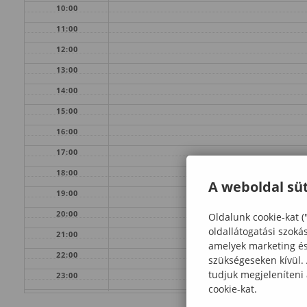
10:00
11:00
12:00
13:00
14:00
15:00
16:00
17:00
18:00
A weboldal süt
19:00
20:00
Oldalunk cookie-kat (
oldallátogatási szoká
21:00
amelyek marketing és 
22:00
szükségeseken kívül.
tudjuk megjeleníteni
23:00
cookie-kat.