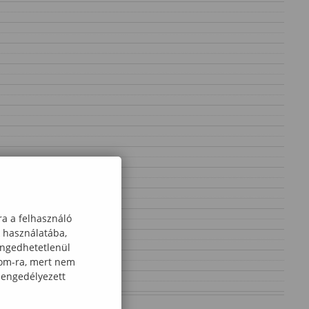
ra a felhasználó
k használatába,
engedhetetlenül
com-ra, mert nem
 engedélyezett