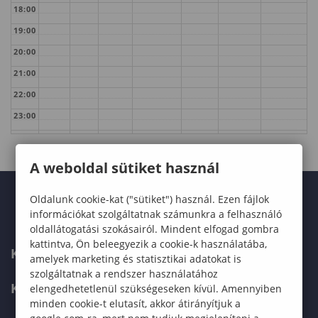
18:00
19:00
20:00
21:00
22:00
23:00
A weboldal sütiket használ
Oldalunk cookie-kat ("sütiket") használ. Ezen fájlok
információkat szolgáltatnak számunkra a felhasználó
oldallátogatási szokásairól. Mindent elfogad gombra
kattintva, Ön beleegyezik a cookie-k használatába,
KARUNK
amelyek marketing és statisztikai adatokat is
szolgáltatnak a rendszer használatához
KÉPZÉSEK
elengedhetetlenül szükségeseken kívül. Amennyiben
minden cookie-t elutasít, akkor átirányítjuk a