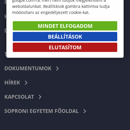
google.com-ra, mert nem tudjuk megjeleníteni a
FELVÉTELIZŐKNEK
weboldalunkat. Beállítások gombra kattintva tudja
módosítani az engedélyezett cookie-kat.
HALLGATÓKNAK
MINDET ELFOGADOM
DOKTORI ISKOLA
BEÁLLÍTÁSOK
ELUTASÍTOM
TELEFONKÖNYV
DOKUMENTUMOK
HÍREK
KAPCSOLAT
SOPRONI EGYETEM FŐOLDAL