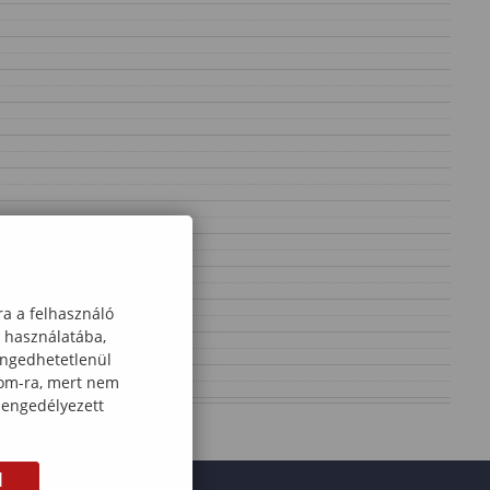
ra a felhasználó
k használatába,
engedhetetlenül
com-ra, mert nem
 engedélyezett
M