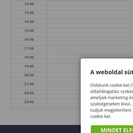
12:00
13:00
14:00
15:00
16:00
17:00
18:00
19:00
A weboldal süt
20:00
21:00
Oldalunk cookie-kat (
oldallátogatási szoká
22:00
amelyek marketing és 
23:00
szükségeseken kívül.
tudjuk megjeleníteni
cookie-kat.
MINDET EL