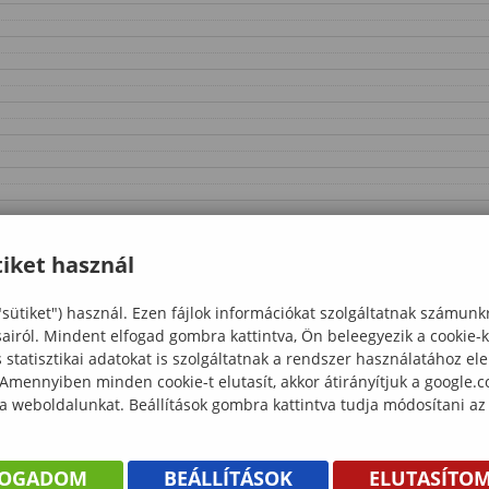
iket használ
"sütiket") használ. Ezen fájlok információkat szolgáltatnak számunk
sairól. Mindent elfogad gombra kattintva, Ön beleegyezik a cookie-
statisztikai adatokat is szolgáltatnak a rendszer használatához el
 Amennyiben minden cookie-t elutasít, akkor átirányítjuk a google.
 a weboldalunkat. Beállítások gombra kattintva tudja módosítani az
FOGADOM
BEÁLLÍTÁSOK
ELUTASÍTO