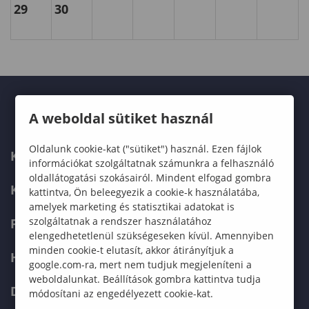
29
30
A weboldal sütiket használ
Oldalunk cookie-kat ("sütiket") használ. Ezen fájlok
KARUNK
információkat szolgáltatnak számunkra a felhasználó
oldallátogatási szokásairól. Mindent elfogad gombra
KÉPZÉSEK
kattintva, Ön beleegyezik a cookie-k használatába,
amelyek marketing és statisztikai adatokat is
szolgáltatnak a rendszer használatához
FELVÉTELIZŐKNEK
elengedhetetlenül szükségeseken kívül. Amennyiben
minden cookie-t elutasít, akkor átirányítjuk a
HALLGATÓKNAK
google.com-ra, mert nem tudjuk megjeleníteni a
weboldalunkat. Beállítások gombra kattintva tudja
DOKTORI ISKOLA
módosítani az engedélyezett cookie-kat.