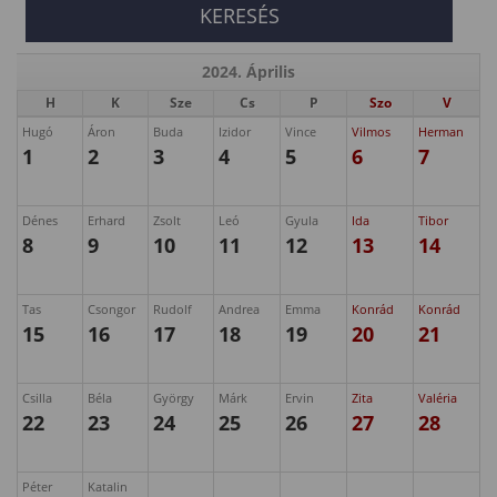
2024. Április
H
K
Sze
Cs
P
Szo
V
Hugó
Áron
Buda
Izidor
Vince
Vilmos
Herman
1
2
3
4
5
6
7
Dénes
Erhard
Zsolt
Leó
Gyula
Ida
Tibor
8
9
10
11
12
13
14
Tas
Csongor
Rudolf
Andrea
Emma
Konrád
Konrád
15
16
17
18
19
20
21
Csilla
Béla
György
Márk
Ervin
Zita
Valéria
22
23
24
25
26
27
28
Péter
Katalin