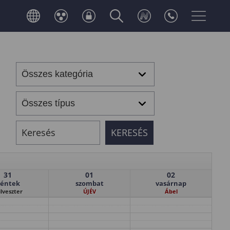
31
01
02
éntek
szombat
vasárnap
ilveszter
ÚJÉV
Ábel