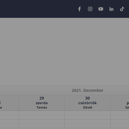
2021. December
29
30
d
szerda
csütörtök
p
la
Tamás
Dávid
Sz