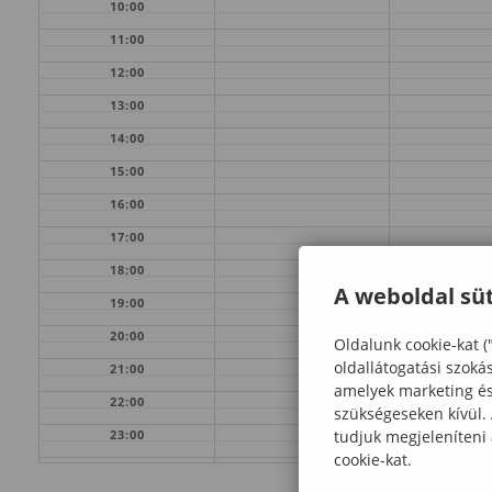
10:00
11:00
12:00
13:00
14:00
15:00
16:00
17:00
18:00
A weboldal süt
19:00
20:00
Oldalunk cookie-kat (
oldallátogatási szoká
21:00
amelyek marketing és 
22:00
szükségeseken kívül.
tudjuk megjeleníteni
23:00
cookie-kat.