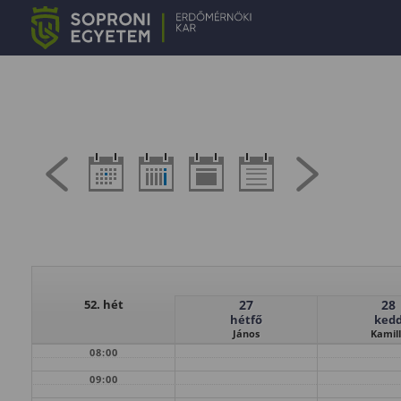
52. hét
27
28
hétfő
ked
János
Kamil
08:00
09:00