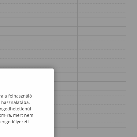
ra a felhasználó
k használatába,
engedhetetlenül
com-ra, mert nem
 engedélyezett