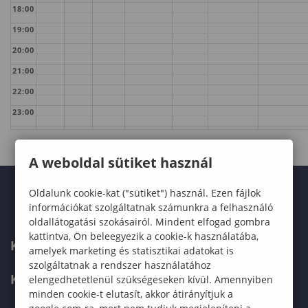
18:00
19:00
20:00
21:00
22:00
23:00
A weboldal sütiket használ
Oldalunk cookie-kat ("sütiket") használ. Ezen fájlok
információkat szolgáltatnak számunkra a felhasználó
oldallátogatási szokásairól. Mindent elfogad gombra
kattintva, Ön beleegyezik a cookie-k használatába,
KARUNK
amelyek marketing és statisztikai adatokat is
szolgáltatnak a rendszer használatához
KÉPZÉSEK
elengedhetetlenül szükségeseken kívül. Amennyiben
minden cookie-t elutasít, akkor átirányítjuk a