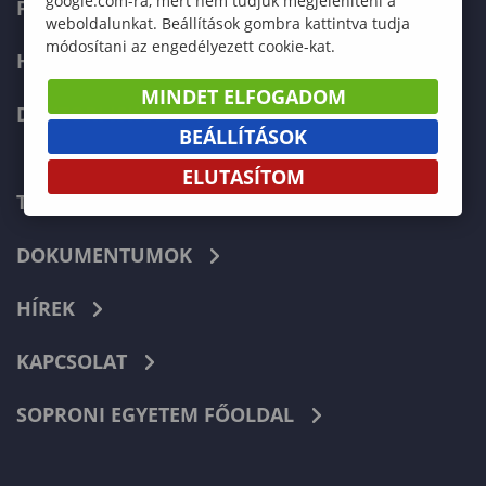
google.com-ra, mert nem tudjuk megjeleníteni a
FELVÉTELIZŐKNEK
weboldalunkat. Beállítások gombra kattintva tudja
módosítani az engedélyezett cookie-kat.
HALLGATÓKNAK
MINDET ELFOGADOM
DOKTORI ISKOLA
BEÁLLÍTÁSOK
ELUTASÍTOM
TELEFONKÖNYV
DOKUMENTUMOK
HÍREK
KAPCSOLAT
SOPRONI EGYETEM FŐOLDAL