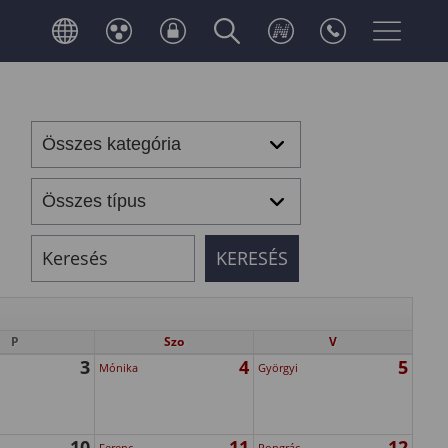
P
Szo
V
3
4
5
Mónika
Györgyi
10
11
12
Ferenc
Pongrác