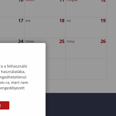
17
18
19
Erik
Ivó
24
25
26
Orbán
Fülöp
31
ra a felhasználó
k használatába,
engedhetetlenül
com-ra, mert nem
 engedélyezett
M