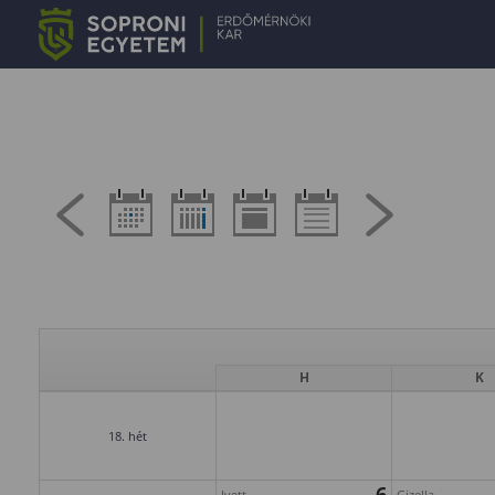
H
K
18. hét
6
Ivett
Gizella