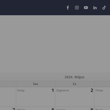
2024. Május
Sze
Cs
1
2
Fülöp
Zsigmond
Tímea
7
8
9
Mihály
Gergely
Ármin