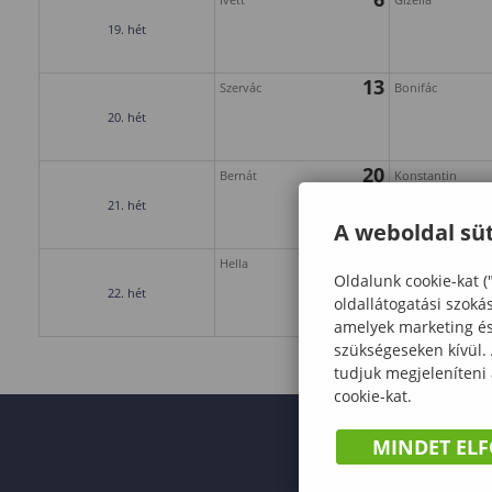
19. hét
13
Szervác
Bonifác
20. hét
20
Bernát
Konstantin
21. hét
A weboldal süt
27
Hella
Emil
Oldalunk cookie-kat (
22. hét
oldallátogatási szoká
amelyek marketing és 
szükségeseken kívül.
tudjuk megjeleníteni
cookie-kat.
MINDET EL