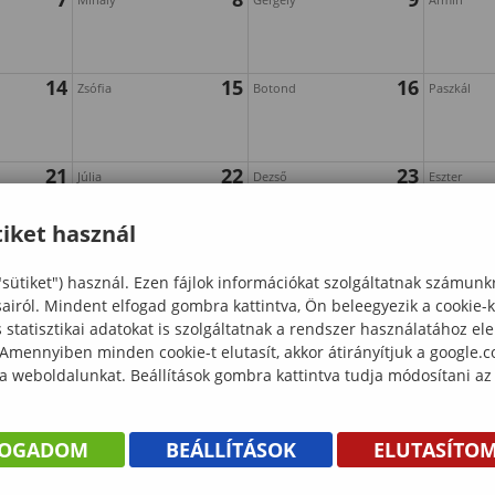
14
15
16
Zsófia
Botond
Paszkál
21
22
23
Júlia
Dezső
Eszter
iket használ
28
29
30
Magdolna
Zsanett
Angéla
"sütiket") használ. Ezen fájlok információkat szolgáltatnak számunk
sairól. Mindent elfogad gombra kattintva, Ön beleegyezik a cookie-
statisztikai adatokat is szolgáltatnak a rendszer használatához el
 Amennyiben minden cookie-t elutasít, akkor átirányítjuk a google.
 a weboldalunkat. Beállítások gombra kattintva tudja módosítani az
FOGADOM
BEÁLLÍTÁSOK
ELUTASÍTO