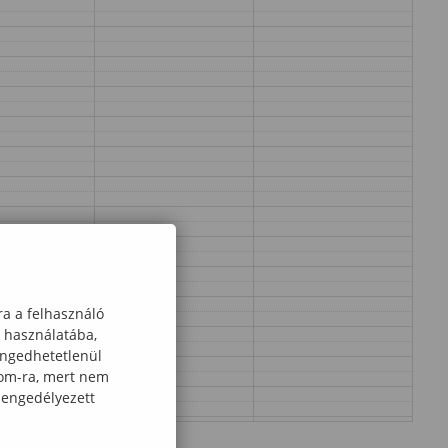
ra a felhasználó
k használatába,
engedhetetlenül
com-ra, mert nem
 engedélyezett