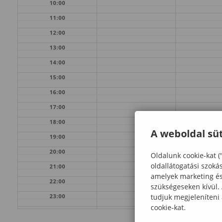
10:00
11:00
12:00
13:00
14:00
15:00
16:00
17:00
18:00
A weboldal süt
19:00
20:00
Oldalunk cookie-kat (
oldallátogatási szoká
21:00
amelyek marketing és 
22:00
szükségeseken kívül.
tudjuk megjeleníteni
23:00
cookie-kat.