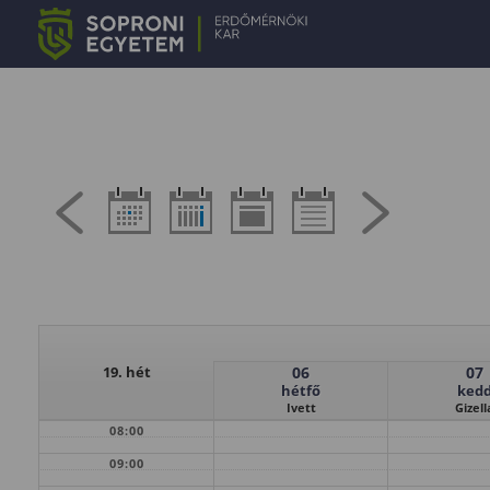
19. hét
06
07
hétfő
ked
Ivett
Gizell
08:00
09:00