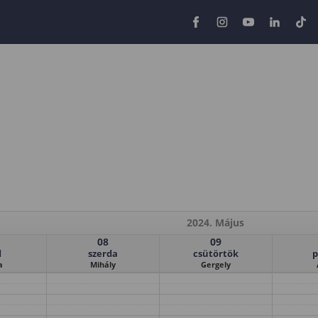
2024. Május
08
09
d
szerda
csütörtök
p
a
Mihály
Gergely