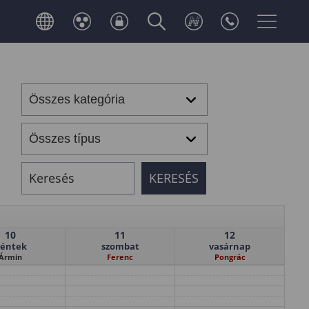
10
11
12
éntek
szombat
vasárnap
Ármin
Ferenc
Pongrác