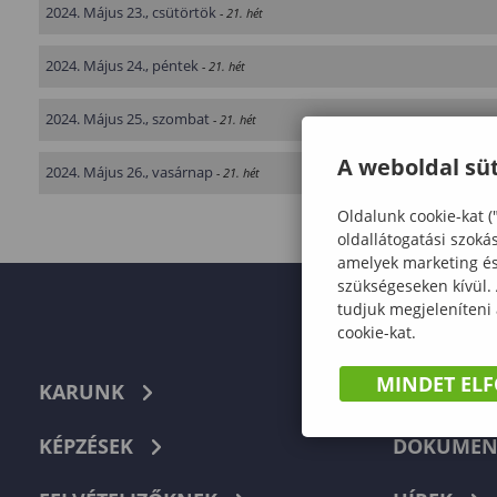
2024. Május 23., csütörtök
- 21. hét
2024. Május 24., péntek
- 21. hét
2024. Május 25., szombat
- 21. hét
A weboldal süt
2024. Május 26., vasárnap
- 21. hét
Oldalunk cookie-kat (
oldallátogatási szoká
amelyek marketing és 
szükségeseken kívül.
tudjuk megjeleníteni
cookie-kat.
MINDET EL
KARUNK
TELEFON
KÉPZÉSEK
DOKUMEN