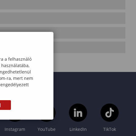
ra a felhasználó
k használatába,
engedhetetlenül
com-ra, mert nem
 engedélyezett
M
Instagram
YouTube
LinkedIn
TikTok