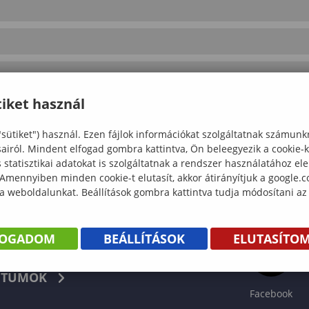
iket használ
"sütiket") használ. Ezen fájlok információkat szolgáltatnak számunk
sairól. Mindent elfogad gombra kattintva, Ön beleegyezik a cookie-
statisztikai adatokat is szolgáltatnak a rendszer használatához el
 Amennyiben minden cookie-t elutasít, akkor átirányítjuk a google.
 a weboldalunkat. Beállítások gombra kattintva tudja módosítani az
FOGADOM
BEÁLLÍTÁSOK
ELUTASÍTO
KÖNYV
TUMOK
Facebook