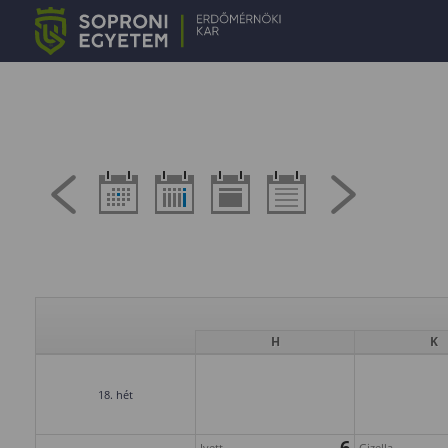
H
K
18. hét
6
Ivett
Gizella