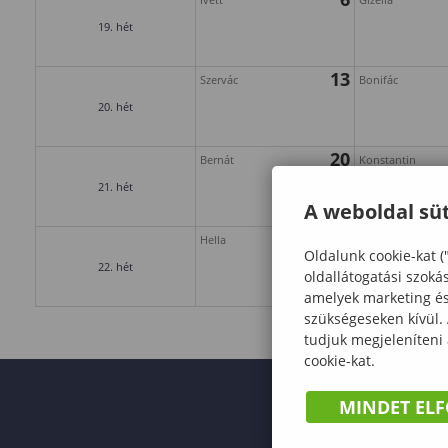
19. hét
13
Szervác
Bonifác
20. hét
20
Bernát
Konstantin
21. hét
A weboldal süt
27
Hella
Emil
Oldalunk cookie-kat (
22. hét
oldallátogatási szoká
amelyek marketing és 
szükségeseken kívül.
tudjuk megjeleníteni
cookie-kat.
MINDET EL