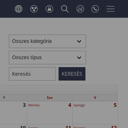
P
Szo
V
3
4
5
Mónika
Györgyi
10
11
12
Ferenc
Pongrác