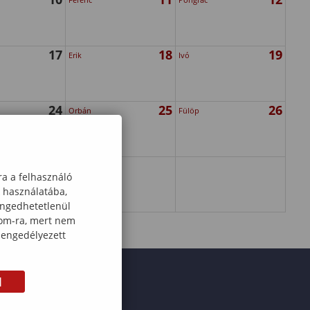
17
18
19
Erik
Ivó
24
25
26
Orbán
Fülöp
31
ra a felhasználó
k használatába,
engedhetetlenül
com-ra, mert nem
 engedélyezett
M