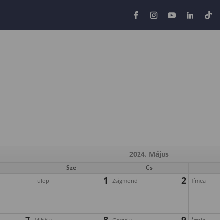
2024. Május
Sze
Cs
1
2
Fülöp
Zsigmond
Tímea
7
8
9
Mihály
Gergely
Ármin