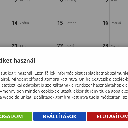
14
15
16
Zsófia
Botond
Paszkál
21
22
23
Júlia
Dezső
Eszter
iket használ
28
29
30
Magdolna
Zsanett
Angéla
"sütiket") használ. Ezen fájlok információkat szolgáltatnak számunk
sairól. Mindent elfogad gombra kattintva, Ön beleegyezik a cookie-
statisztikai adatokat is szolgáltatnak a rendszer használatához el
 Amennyiben minden cookie-t elutasít, akkor átirányítjuk a google.
 a weboldalunkat. Beállítások gombra kattintva tudja módosítani az
FOGADOM
BEÁLLÍTÁSOK
ELUTASÍTO