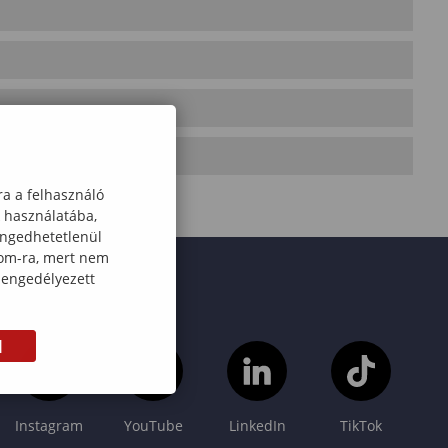
ra a felhasználó
k használatába,
engedhetetlenül
com-ra, mert nem
 engedélyezett
M
Instagram
YouTube
LinkedIn
TikTok