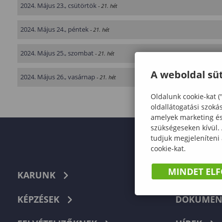
2024. Május 23., csütörtök
- 21. hét
2024. Május 24., péntek
- 21. hét
2024. Május 25., szombat
- 21. hét
A weboldal süt
2024. Május 26., vasárnap
- 21. hét
Oldalunk cookie-kat (
oldallátogatási szoká
amelyek marketing és 
szükségeseken kívül.
tudjuk megjeleníteni
cookie-kat.
MINDET EL
KARUNK
TELEFON
KÉPZÉSEK
DOKUMEN