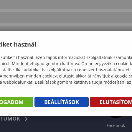
iket használ
"sütiket") használ. Ezen fájlok információkat szolgáltatnak számunk
sairól. Mindent elfogad gombra kattintva, Ön beleegyezik a cookie-
statisztikai adatokat is szolgáltatnak a rendszer használatához el
 Amennyiben minden cookie-t elutasít, akkor átirányítjuk a google.
 a weboldalunkat. Beállítások gombra kattintva tudja módosítani az
FOGADOM
BEÁLLÍTÁSOK
ELUTASÍTO
KÖNYV
TUMOK
Facebook