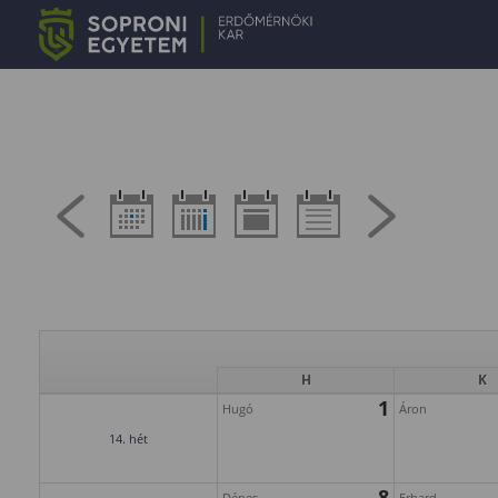
H
K
1
Hugó
Áron
14. hét
8
Dénes
Erhard