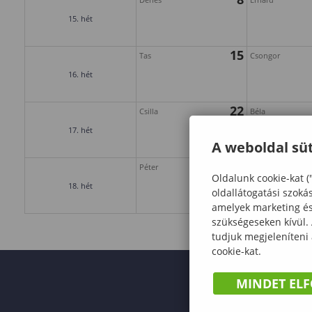
15. hét
15
Tas
Csongor
16. hét
22
Csilla
Béla
17. hét
A weboldal süt
29
Péter
Katalin
Oldalunk cookie-kat (
18. hét
oldallátogatási szoká
amelyek marketing és 
szükségeseken kívül.
tudjuk megjeleníteni
cookie-kat.
MINDET EL