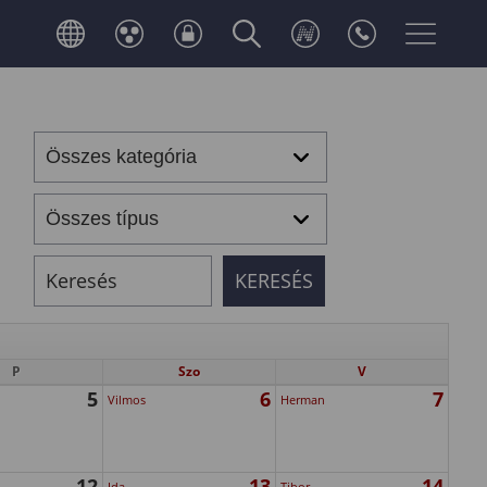
P
Szo
V
5
6
7
Vilmos
Herman
12
13
14
Ida
Tibor