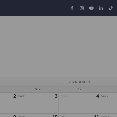
2024. Április
Sze
Cs
2
3
4
Buda
Izidor
Vince
9
10
11
Zsolt
Leó
Gyula