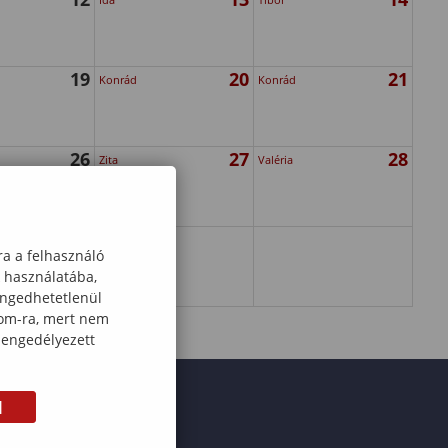
19
20
21
Konrád
Konrád
26
27
28
Zita
Valéria
ra a felhasználó
k használatába,
engedhetetlenül
com-ra, mert nem
 engedélyezett
M