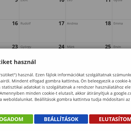
16
17
18
Rudolf
Andrea
Emma
23
24
25
György
Márk
Ervin
iket használ
30
"sütiket") használ. Ezen fájlok információkat szolgáltatnak számunk
sairól. Mindent elfogad gombra kattintva, Ön beleegyezik a cookie-
statisztikai adatokat is szolgáltatnak a rendszer használatához el
 Amennyiben minden cookie-t elutasít, akkor átirányítjuk a google.
 a weboldalunkat. Beállítások gombra kattintva tudja módosítani az
FOGADOM
BEÁLLÍTÁSOK
ELUTASÍTO