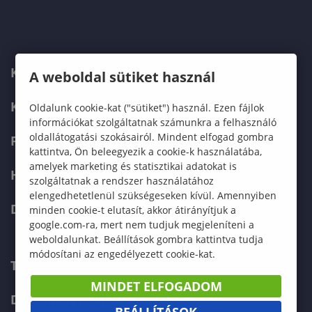
KARUNK
A weboldal sütiket használ
KÉPZÉSEK
Oldalunk cookie-kat ("sütiket") használ. Ezen fájlok
információkat szolgáltatnak számunkra a felhasználó
oldallátogatási szokásairól. Mindent elfogad gombra
FELVÉTELIZŐKNEK
kattintva, Ön beleegyezik a cookie-k használatába,
amelyek marketing és statisztikai adatokat is
HALLGATÓKNAK
szolgáltatnak a rendszer használatához
elengedhetetlenül szükségeseken kívül. Amennyiben
DOKTORI ISKOLA
minden cookie-t elutasít, akkor átirányítjuk a
google.com-ra, mert nem tudjuk megjeleníteni a
weboldalunkat. Beállítások gombra kattintva tudja
módosítani az engedélyezett cookie-kat.
TELEFONKÖNYV
MINDET ELFOGADOM
DOKUMENTUMOK
BEÁLLÍTÁSOK