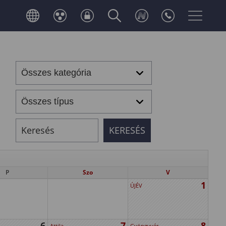
P
Szo
V
1
ÚJÉV
6
7
8
Attila
Gyöngyvér