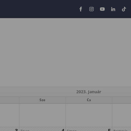
2023. Január
Sze
Cs
3
4
5
Titusz
Simon
Boldizsár