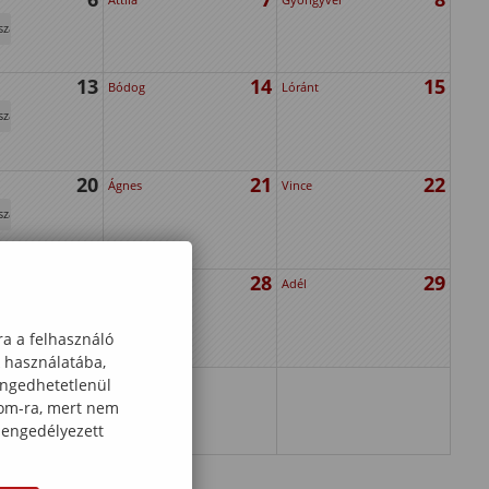
szak
13
14
15
Bódog
Lóránt
szak
20
21
22
Ágnes
Vince
szak
27
28
29
Károly
Adél
szak
ra a felhasználó
k használatába,
engedhetetlenül
com-ra, mert nem
 engedélyezett