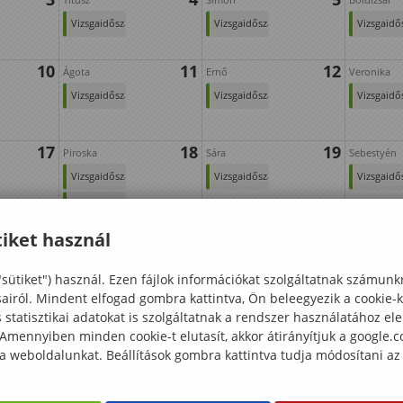
Vizsgaidőszak
Vizsgaidőszak
Vizsgaidő
10
11
12
Ágota
Ernő
Veronika
Vizsgaidőszak
Vizsgaidőszak
Vizsgaidő
17
18
19
Piroska
Sára
Sebestyén
Vizsgaidőszak
Vizsgaidőszak
Vizsgaidő
Erdőmérnöki
k
Kar nyílt
24
25
26
Pál
Vanda
Angelika
iket használ
napja
Vizsgaidőszak
Vizsgaidőszak
Vizsgaidő
"sütiket") használ. Ezen fájlok információkat szolgáltatnak számunk
Diplomaátadó
sairól. Mindent elfogad gombra kattintva, Ön beleegyezik a cookie-
ünnepély
31
statisztikai adatokat is szolgáltatnak a rendszer használatához el
 Amennyiben minden cookie-t elutasít, akkor átirányítjuk a google.
 a weboldalunkat. Beállítások gombra kattintva tudja módosítani az