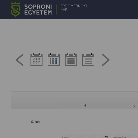
H
K
0. hét
2
Ábel
Genovéva