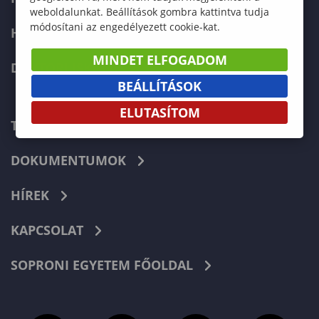
weboldalunkat. Beállítások gombra kattintva tudja
módosítani az engedélyezett cookie-kat.
HALLGATÓKNAK
MINDET ELFOGADOM
DOKTORI ISKOLA
BEÁLLÍTÁSOK
ELUTASÍTOM
TELEFONKÖNYV
DOKUMENTUMOK
HÍREK
KAPCSOLAT
SOPRONI EGYETEM FŐOLDAL