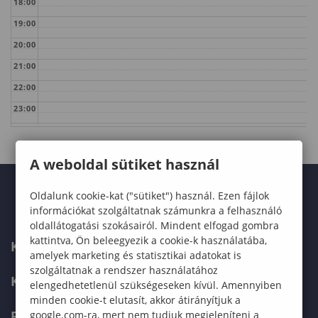
18:00
19:00
20:00
21:00
22:00
23:00
A weboldal sütiket használ
Oldalunk cookie-kat ("sütiket") használ. Ezen fájlok
információkat szolgáltatnak számunkra a felhasználó
oldallátogatási szokásairól. Mindent elfogad gombra
kattintva, Ön beleegyezik a cookie-k használatába,
KARUNK
amelyek marketing és statisztikai adatokat is
szolgáltatnak a rendszer használatához
KÉPZÉSEK
elengedhetetlenül szükségeseken kívül. Amennyiben
minden cookie-t elutasít, akkor átirányítjuk a
FELVÉTELIZŐKNEK
google.com-ra, mert nem tudjuk megjeleníteni a