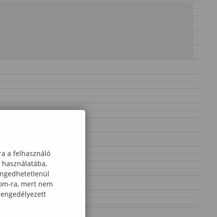
ra a felhasználó
k használatába,
engedhetetlenül
com-ra, mert nem
 engedélyezett