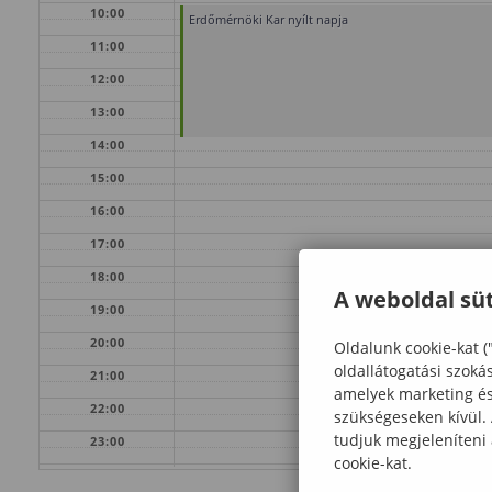
10:00
Erdőmérnöki Kar nyílt napja
11:00
12:00
13:00
14:00
15:00
16:00
17:00
18:00
A weboldal süt
19:00
20:00
Oldalunk cookie-kat (
oldallátogatási szoká
21:00
amelyek marketing és 
22:00
szükségeseken kívül.
tudjuk megjeleníteni
23:00
cookie-kat.