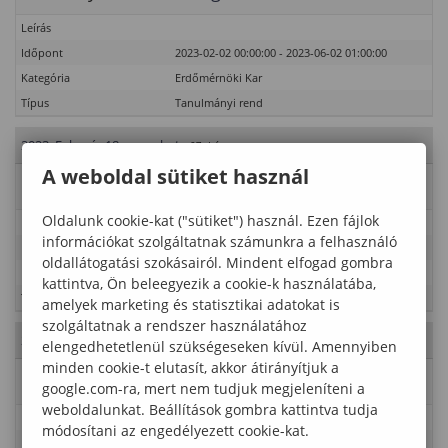
Leírás
Időpont
2023-02-02 00:00:00 - 2023-06-02 01:00:00
Kategória
Erdőmérnöki Kar
Típus
Tanulmányi rend
2023. Február 18., szombat
- 07. hét
A weboldal sütiket használ
Esemény neve
Szorgalmi időszak
Oldalunk cookie-kat ("sütiket") használ. Ezen fájlok
Leírás
információkat szolgáltatnak számunkra a felhasználó
Időpont
2023-02-02 00:00:00 - 2023-06-02 01:00:00
oldallátogatási szokásairól. Mindent elfogad gombra
Kategória
Erdőmérnöki Kar
kattintva, Ön beleegyezik a cookie-k használatába,
Típus
Tanulmányi rend
amelyek marketing és statisztikai adatokat is
szolgáltatnak a rendszer használatához
2023. Február 19., vasárnap
- 07. hét
elengedhetetlenül szükségeseken kívül. Amennyiben
minden cookie-t elutasít, akkor átirányítjuk a
Esemény neve
Szorgalmi időszak
google.com-ra, mert nem tudjuk megjeleníteni a
weboldalunkat. Beállítások gombra kattintva tudja
Leírás
módosítani az engedélyezett cookie-kat.
Időpont
2023-02-02 00:00:00 - 2023-06-02 01:00:00