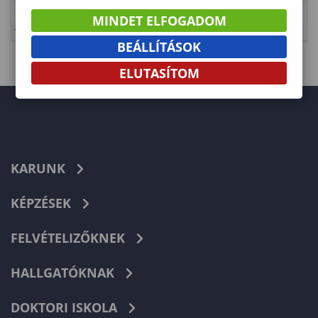
Kategória
Erdőmérnöki Kar
MINDET ELFOGADOM
Típus
Tanulmányi rend
BEÁLLÍTÁSOK
ELUTASÍTOM
KARUNK
KÉPZÉSEK
FELVÉTELIZŐKNEK
HALLGATÓKNAK
DOKTORI ISKOLA