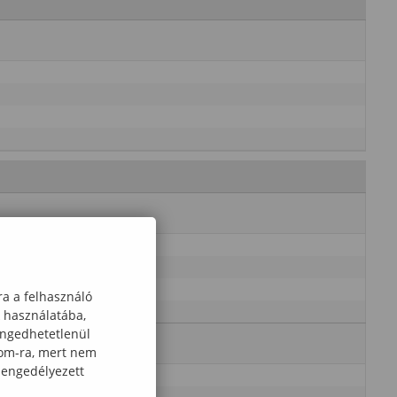
ra a felhasználó
k használatába,
engedhetetlenül
com-ra, mert nem
 engedélyezett