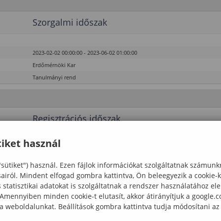
Szorgalmi időszak
2023-02-02 00:00:00 - 2023-06-02 01:00:00
Erdőmérnöki Kar
Tanulmányi rend
Regisztrációs időszak
iket használ
2023-02-01 00:00:00 - 2023-02-24 23:55:00
Erdőmérnöki Kar
"sütiket") használ. Ezen fájlok információkat szolgáltatnak számunk
Tanulmányi rend
sairól. Mindent elfogad gombra kattintva, Ön beleegyezik a cookie-
statisztikai adatokat is szolgáltatnak a rendszer használatához el
Szorgalmi időszak
 Amennyiben minden cookie-t elutasít, akkor átirányítjuk a google.
 a weboldalunkat. Beállítások gombra kattintva tudja módosítani az