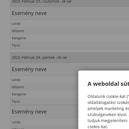
2023. Február 23., csütörtök
- 08. hét
Esemény neve
Leírás
Időpont
Kategória
Típus
2023. Február 24., péntek
- 08. hét
Esemény neve
Leírás
A weboldal süt
Időpont
Kategória
Oldalunk cookie-kat (
Típus
oldallátogatási szoká
amelyek marketing és 
Esemény neve
szükségeseken kívül.
tudjuk megjeleníteni
Leírás
cookie-kat.