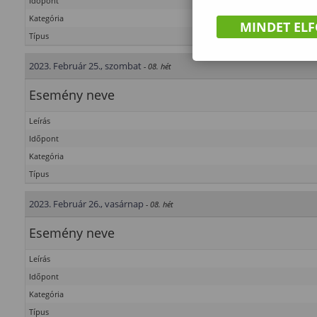
Időpont
Kategória
MINDET EL
Típus
2023. Február 25., szombat
- 08. hét
Esemény neve
Leírás
Időpont
Kategória
Típus
2023. Február 26., vasárnap
- 08. hét
Esemény neve
Leírás
Időpont
Kategória
Típus