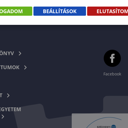
FOGADOM
BEÁLLÍTÁSOK
ELUTASÍTO
KÖNYV
TUMOK
Facebook
T
EGYETEM