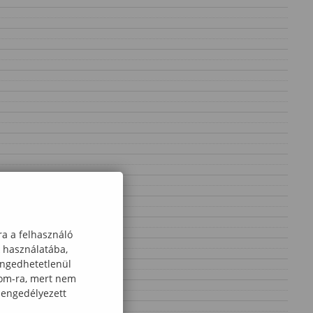
ra a felhasználó
k használatába,
engedhetetlenül
com-ra, mert nem
 engedélyezett