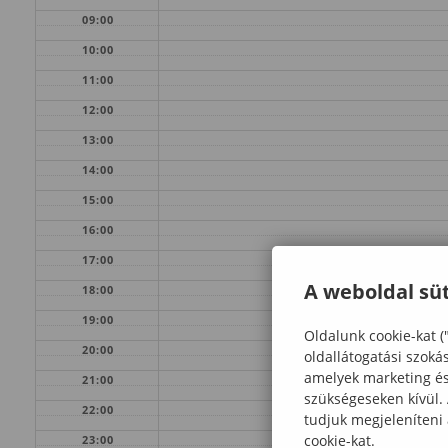
09:00
10:00
11:00
12:00
13:00
14:00
15:00
16:00
17:00
A weboldal süt
18:00
19:00
Oldalunk cookie-kat (
20:00
oldallátogatási szoká
amelyek marketing és 
21:00
szükségeseken kívül.
22:00
tudjuk megjeleníteni
cookie-kat.
23:00