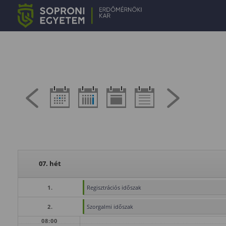
07. hét
1.
Regisztrációs időszak
2.
Szorgalmi időszak
08:00